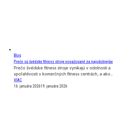
Blog
Prečo sú švédske fitness stroje považované za najodolnejšie
Prečo švédske fitness stroje vynikajú v odolnosti a
spoľahlivosti v komerčných fitness centrách, a ako...
VIAC
16. januára 2026
19. januára 2026