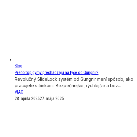
Blog
Prečo top gymy prechádzajú na tyče od Gungnir?
Revolučný SlideLock systém od Gungnir mení spôsob, ako
pracujete s činkami. Bezpečnejšie, rýchlejšie a bez...
VIAC
28. apríla 2025
27. mája 2025