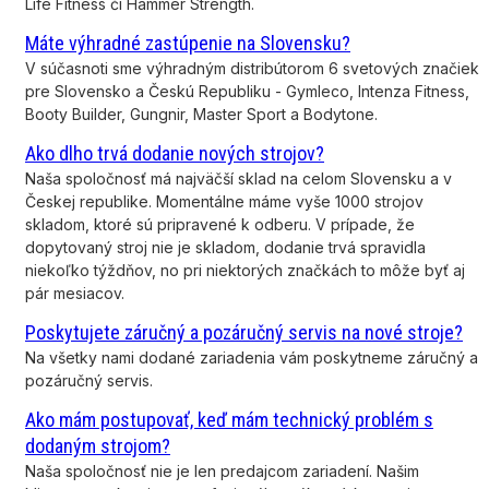
Life Fitness či Hammer Strength.
Máte výhradné zastúpenie na Slovensku?
V súčasnoti sme výhradným distribútorom 6 svetových značiek
pre Slovensko a Českú Republiku - Gymleco, Intenza Fitness,
Booty Builder, Gungnir, Master Sport a Bodytone.
Ako dlho trvá dodanie nových strojov?
Naša spoločnosť má najväčší sklad na celom Slovensku a v
Českej republike. Momentálne máme vyše 1000 strojov
skladom, ktoré sú pripravené k odberu. V prípade, že
dopytovaný stroj nie je skladom, dodanie trvá spravidla
niekoľko týždňov, no pri niektorých značkách to môže byť aj
pár mesiacov.
Poskytujete záručný a pozáručný servis na nové stroje?
Na všetky nami dodané zariadenia vám poskytneme záručný a
pozáručný servis.
Ako mám postupovať, keď mám technický problém s
dodaným strojom?
Naša spoločnosť nie je len predajcom zariadení. Našim