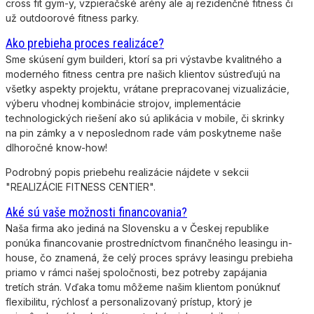
cross fit gym-y, vzpieračské arény ale aj rezidenčné fitness či
už outdoorové fitness parky.
Ako prebieha proces realizáce?
Sme skúsení gym builderi, ktorí sa pri výstavbe kvalitného a
moderného fitness centra pre našich klientov sústreďujú na
všetky aspekty projektu, vrátane prepracovanej vizualizácie,
výberu vhodnej kombinácie strojov, implementácie
technologických riešení ako sú aplikácia v mobile, či skrinky
na pin zámky a v neposlednom rade vám poskytneme naše
dlhoročné know-how!
Podrobný popis priebehu realizácie nájdete v sekcii
"REALIZÁCIE FITNESS CENTIER".
Aké sú vaše možnosti financovania?
Naša firma ako jediná na Slovensku a v Českej republike
ponúka financovanie prostredníctvom finančného leasingu in-
house, čo znamená, že celý proces správy leasingu prebieha
priamo v rámci našej spoločnosti, bez potreby zapájania
tretích strán. Vďaka tomu môžeme našim klientom ponúknuť
flexibilitu, rýchlosť a personalizovaný prístup, ktorý je