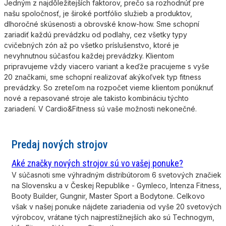
Jedným z najdôležitejších faktorov, prečo sa rozhodnúť pre
našu spoločnosť, je široké portfólio služieb a produktov,
dlhoročné skúsenosti a obrovské know-how. Sme schopní
zariadiť každú prevádzku od podlahy, cez všetky typy
cvičebných zón až po všetko príslušenstvo, ktoré je
nevyhnutnou súčasťou každej prevádzky. Klientom
pripravujeme vždy viacero variant a keďže pracujeme s vyše
20 značkami, sme schopní realizovať akýkoľvek typ fitness
prevádzky. So zreteľom na rozpočet vieme klientom ponúknuť
nové a repasované stroje ale takisto kombináciu týchto
zariadení. V Cardio&Fitness sú vaše možnosti nekonečné.
Predaj nových strojov
Aké značky nových strojov sú vo vašej ponuke?
V súčasnoti sme výhradným distribútorom 6 svetových značiek
na Slovensku a v Českej Republike - Gymleco, Intenza Fitness,
Booty Builder, Gungnir, Master Sport a Bodytone. Celkovo
však v našej ponuke nájdete zariadenia od vyše 20 svetových
výrobcov, vrátane tých najprestížnejších ako sú Technogym,