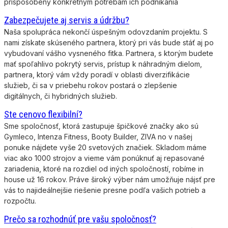
prispôsobený konkrétnym potrebám ich podnikania
Zabezpečujete aj servis a údržbu?
Naša spolupráca nekončí úspešným odovzdaním projektu. S
nami získate skúseného partnera, ktorý pri vás bude stáť aj po
vybudovaní vášho vysneného fitka. Partnera, s ktorým budete
mať spoľahlivo pokrytý servis, prístup k náhradným dielom,
partnera, ktorý vám vždy poradí v oblasti diverzifikácie
služieb, či sa v priebehu rokov postará o zlepšenie
digitálnych, či hybridných služieb.
Ste cenovo flexibilní?
Sme spoločnosť, ktorá zastupuje špičkové značky ako sú
Gymleco, Intenza Fitness, Booty Builder, ZIVA no v našej
ponuke nájdete vyše 20 svetových značiek. Skladom máme
viac ako 1000 strojov a vieme vám ponúknuť aj repasované
zariadenia, ktoré na rozdiel od iných spoločností, robíme in
house už 16 rokov. Práve široký výber nám umožňuje nájsť pre
vás to najideálnejšie riešenie presne podľa vašich potrieb a
rozpočtu.
Prečo sa rozhodnúť pre vašu spoločnosť?