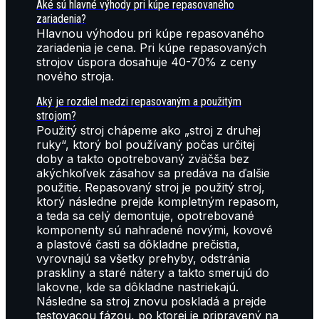
Aké sú hlavné výhody pri kúpe repasovaného
zariadenia?
Hlavnou výhodou pri kúpe repasovaného
zariadenia je cena. Pri kúpe repasovaných
strojov úspora dosahuje 40-70% z ceny
nového stroja.
Aký je rozdiel medzi repasovaným a použitým
strojom?
Použitý stroj chápeme ako „stroj z druhej
ruky“, ktorý bol používaný počas určitej
doby a takto opotrebovaný zväčša bez
akýchkoľvek zásahov sa predáva na ďalšie
použitie. Repasovaný stroj je použitý stroj,
ktorý následne prejde kompletným repasom,
a teda sa celý demontuje, opotrebované
komponenty sú nahradené novými, kovové
a plastové časti sa dôkladne prečistia,
vyrovnajú sa všetky prehyby, odstránia
praskliny a staré nátery a takto smerujú do
lakovne, kde sa dôkladne nastriekajú.
Následne sa stroj znovu poskladá a prejde
testovacou fázou, po ktorej je pripravený na