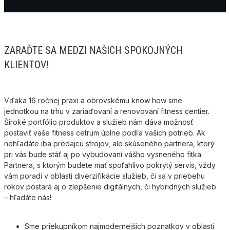
ZARAĎTE SA MEDZI NAŠICH SPOKOJNÝCH
KLIENTOV!
Vďaka 16 ročnej praxi a obrovskému know how sme
jednotkou na trhu v zariaďovaní a renovovaní fitness centier.
Široké portfólio produktov a služieb nám dáva možnosť
postaviť vaše fitness cetrum úplne podľa vašich potrieb. Ak
nehľadáte iba predajcu strojov, ale skúseného partnera, ktorý
pri vás bude stáť aj po vybudovaní vášho vysneného fitka.
Partnera, s ktorým budete mať spoľahlivo pokrytý servis, vždy
vám poradí v oblasti diverzifikácie služieb, či sa v priebehu
rokov postará aj o zlepšenie digitálnych, či hybridných služieb
– hľadáte nás!
Sme priekupníkom najmodernejších poznatkov v oblasti