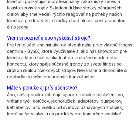
klientom poskytujume profesionálny zákaznícky servis a
takisto servis strojov. Skladom držíme stovky náhradných
dielov aby sme vedeli rýchlo reagovať na potreby našich
klientov, pre ktorých je hladký chod fitness centra prioritou
číslo jedna!
Viem si pozrieť alebo vyskúšať stroje?
Pre tento účel sme minulý rok otvorili naše prvé vlastné fitness
centrum - GymX, ktoré využívame aj ako náš showroom pre
klientov, ktorí chcú nahliadnuť do skutočne moderného
konceptu, ktorý spája súčasné trendy zo sveta fitness so
širokou škálou špičkových strojov. Neváhajte a dohodnite si
obhliadku s našim obchodným konzultantom.
Máte v ponuke aj príslušenstvo?
Áno, naša ponuka zahrňuje aj profesionálne príslušenstvo,
vrátane tyči, kotúčov, jednoručiek, adaptérov, bumperov,
kettlebellov, a to všetko od svetovo uznávaných značiek,
ktoré sa špecializujú na produkty pre komerčné využitie!