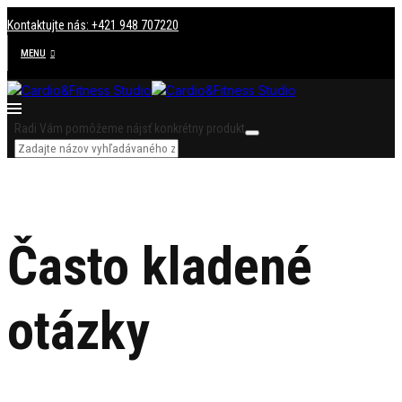
Kontaktujte nás: +421 948 707220
MENU
Radi Vám pomôžeme nájsť konkrétny produkt
Často kladené
otázky