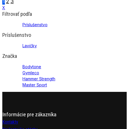
1
2
3
X
Filtrovať podľa
Príslušenstvo
Príslušenstvo
Lavičky
Značka
Bodytone
Gymleco
Hammer Strength
Master Sport
Informácie pre zákazníka
Kontakty