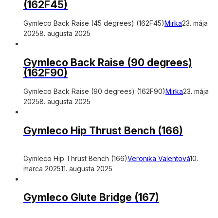
(162F45)
Gymleco Back Raise (45 degrees) (162F45)
Mirka
23. mája
2025
8. augusta 2025
Gymleco Back Raise (90 degrees)
(162F90)
Gymleco Back Raise (90 degrees) (162F90)
Mirka
23. mája
2025
8. augusta 2025
Gymleco Hip Thrust Bench (166)
Gymleco Hip Thrust Bench (166)
Veronika Valentová
10.
marca 2025
11. augusta 2025
Gymleco Glute Bridge (167)