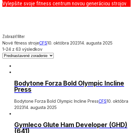
Vylepšite svoje fitness centrum novou generáciou strojov
Zobraziť filter
Nové fitness stroje
CFS
10. októbra 2023
14. augusta 2025
1–24 z 63 výsledkov
Bodytone Forza Bold Olympic Incline
Press
Bodytone Forza Bold Olympic Incline Press
CFS
10. októbra
2023
14. augusta 2025
Gymleco Glute Ham Developer (GHD)
(641)