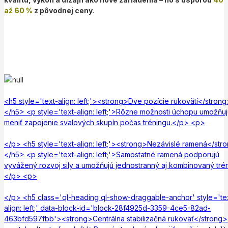
až 60 %
z pôvodnej ceny
.
<h5 style='text-align: left;'><strong>Dve pozície rukovätí</stron
</h5> <p style='text-align: left;'>Rôzne možnosti úchopu umožňu
meniť zapojenie svalových skupín počas tréningu.</p> <p>
</p> <h5 style='text-align: left;'><strong>Nezávislé ramená</str
</h5> <p style='text-align: left;'>Samostatné ramená podporujú
vyvážený rozvoj sily a umožňujú jednostranný aj kombinovaný trén
</p> <p>
</p> <h5 class='ql-heading ql-show-draggable-anchor' style='te
align: left;' data-block-id='block-28f4925d-3359-4ce5-82ad-
463bfd597fbb'><strong>Centrálna stabilizačná rukoväť</strong