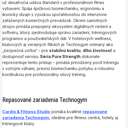
už desaťročia udáva štandard v profesionálnom fitnes
vybavení. Spája špičkovú biomechaniku, ergonómiu a
ikonický dizajn s vysokou spoľahlivosťou do intenzívne
zaťažených komerčných prevádzok. Okrem samotných
strojov prináša prepojený ekosystém digitálnych riešení a
softvéru, ktorý zjednodušuje správu zariadení, tréningových
programov a používateľských dát. V hotelových wellness,
klubových aj verejných fitkách je Technogym vnímaný ako
„bezpečná voľba“ – pre
stabilnú kvalitu
,
dlhú životnosť
a
dostupnosť servisu.
Séria Pure Strength
dokonale
reprezentuje tento prístup – prináša prirodzený pocit tréningu
s voľnými váhami, presnú biomechaniku pohybu a robustnú
konštrukciu pre profesionálny silový tréning
.
Repasované zariadenia Technogym
Cardio & Fitness Studio
ponúka kvalitné
repasované
zariadenia Technogym
, ideálne pre fitness centrá, hotely aj
tréningové kluby.