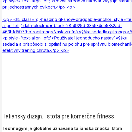
<p style='text-align: left;'>Pevná stredová rukoväť zvyšuje stabilit
pri jednostranných cvikoch.</p> <p>
</p> <h5 class='ql-heading ql-show-draggable-anchor' style='te
align: left;' data-block-id='block-28f4925d-3359-4ce5-82ad-
463bfd597fbb'><strong>Nastaviteľná výška sedadla</strong></
<p style='text-align: left;'>Používateľ jednoducho nastaví výšku
sedadla a prispôsobí si optimálnu polohu pre správnu biomechani
efektívny tréning chrbta.</p> <p>
Taliansky dizajn. Istota pre komerčné fitness.
Technogym
je
globálne uznávaná talianska značka
, ktorá