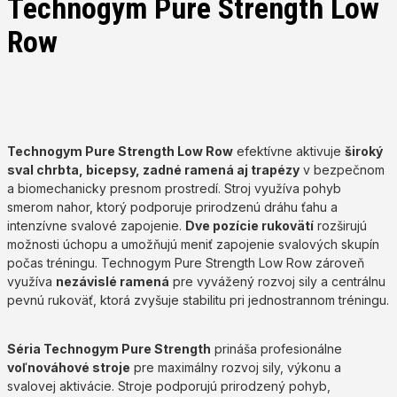
Technogym Pure Strength Low
Row
Technogym Pure Strength Low Row
efektívne aktivuje
široký
sval chrbta, bicepsy, zadné ramená aj trapézy
v bezpečnom
a biomechanicky presnom prostredí. Stroj využíva pohyb
smerom nahor, ktorý podporuje prirodzenú dráhu ťahu a
intenzívne svalové zapojenie.
Dve pozície rukovätí
rozširujú
možnosti úchopu a umožňujú meniť zapojenie svalových skupín
počas tréningu. Technogym Pure Strength Low Row zároveň
využíva
nezávislé ramená
pre vyvážený rozvoj sily a centrálnu
pevnú rukoväť, ktorá zvyšuje stabilitu pri jednostrannom tréningu.
Séria Technogym Pure Strength
prináša profesionálne
voľnováhové stroje
pre maximálny rozvoj sily, výkonu a
svalovej aktivácie. Stroje podporujú prirodzený pohyb,