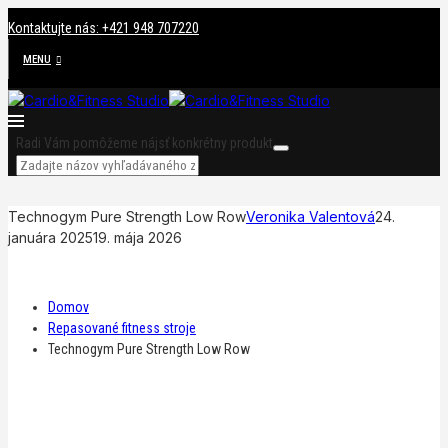
Kontaktujte nás: +421 948 707220
MENU
Radi Vám pomôžeme nájsť konkrétny produkt
Technogym Pure Strength Low Row
Veronika Valentová
24.
januára 2025
19. mája 2026
Domov
Repasované fitness stroje
Technogym Pure Strength Low Row