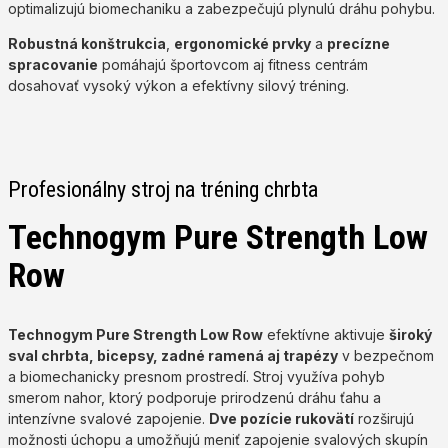
optimalizujú biomechaniku a zabezpečujú plynulú dráhu pohybu.
Robustná konštrukcia
,
ergonomické prvky
a
precízne
spracovanie
pomáhajú športovcom aj fitness centrám
dosahovať vysoký výkon a efektívny silový tréning.
Profesionálny stroj na tréning chrbta
Technogym Pure Strength Low
Row
Technogym Pure Strength Low Row
efektívne aktivuje
široký
sval chrbta, bicepsy, zadné ramená aj trapézy
v bezpečnom
a biomechanicky presnom prostredí. Stroj využíva pohyb
smerom nahor, ktorý podporuje prirodzenú dráhu ťahu a
intenzívne svalové zapojenie.
Dve pozície rukovätí
rozširujú
možnosti úchopu a umožňujú meniť zapojenie svalových skupín