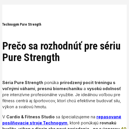
Technogym Pure Strength
Prečo sa rozhodnúť pre sériu
Pure Strength
Séria Pure Strength
ponúka
prirodzený pocit tréningu s
voľnými váhami
,
presnú biomechaniku
a
vysokú odolnosť
pre intenzívne profesionálne využitie. Je ideálnou voľbou pre
fitness centrá aj športovcov, ktorí chcú efektívne budovať silu,
výkon a svalovú hmotu.
V
Cardio & Fitness Studio
sa špecializujeme na
repasované
posilňovacie stroje Technogym
, ktoré ponúkajú
rovnakú
kvalitu, výkon a dizajn ako nové zariadenia – no s úsporou
40