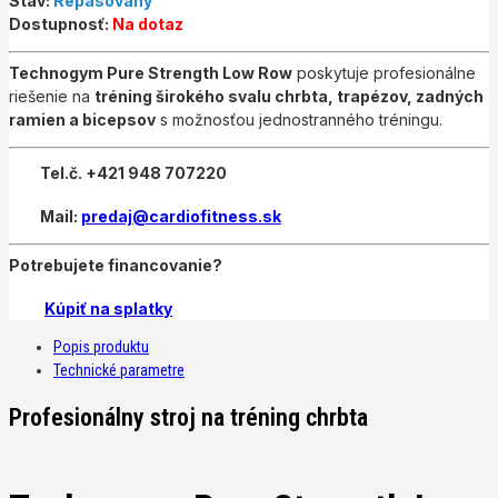
Stav:
Repasovaný
Dostupnosť:
Na dotaz
Technogym Pure Strength Low Row
poskytuje profesionálne
riešenie na
tréning širokého svalu chrbta, trapézov, zadných
ramien a bicepsov
s možnosťou jednostranného tréningu.
Tel.č. +421 948 707220
Mail:
predaj@cardiofitness.sk
Potrebujete financovanie?
Kúpiť na splatky
Popis produktu
Technické parametre
Profesionálny stroj na tréning chrbta