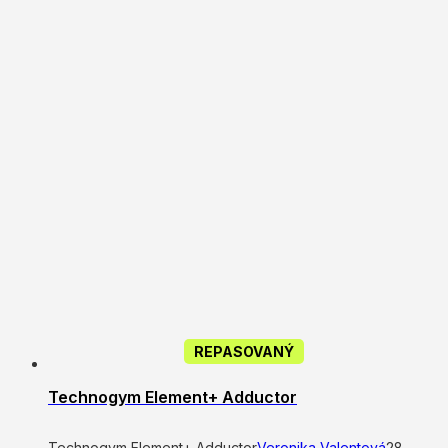
REPASOVANÝ
Technogym Element+ Adductor
Technogym Element+ Adductor
Veronika Valentová
28.