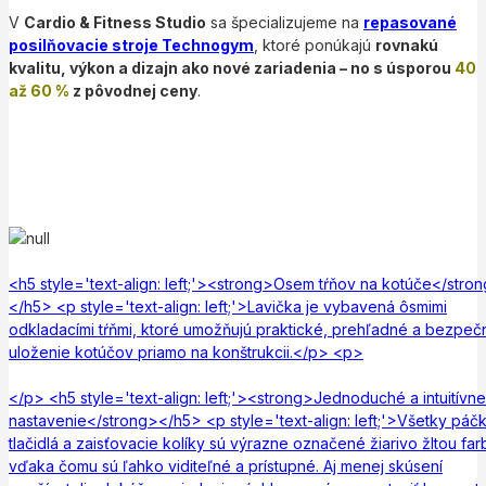
V
Cardio & Fitness Studio
sa špecializujeme na
repasované
posilňovacie stroje Technogym
, ktoré ponúkajú
rovnakú
kvalitu, výkon a dizajn ako nové zariadenia – no s úsporou
40
až 60 %
z pôvodnej ceny
.
<h5 style='text-align: left;'><strong>Osem tŕňov na kotúče</stro
</h5> <p style='text-align: left;'>Lavička je vybavená ôsmimi
odkladacími tŕňmi, ktoré umožňujú praktické, prehľadné a bezpeč
uloženie kotúčov priamo na konštrukcii.</p> <p>
</p> <h5 style='text-align: left;'><strong>Jednoduché a intuitívne
nastavenie</strong></h5> <p style='text-align: left;'>Všetky páčk
tlačidlá a zaisťovacie kolíky sú výrazne označené žiarivo žltou far
vďaka čomu sú ľahko viditeľné a prístupné. Aj menej skúsení