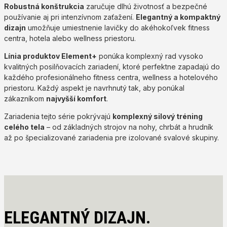
Robustná konštrukcia
zaručuje dlhú životnosť a bezpečné
používanie aj pri intenzívnom zaťažení.
Elegantný a kompaktný
dizajn
umožňuje umiestnenie lavičky do akéhokoľvek fitness
centra, hotela alebo wellness priestoru.
Línia produktov Element+
ponúka komplexný rad vysoko
kvalitných posilňovacích zariadení, ktoré perfektne zapadajú do
každého profesionálneho fitness centra, wellness a hotelového
priestoru. Každý aspekt je navrhnutý tak, aby ponúkal
zákazníkom
najvyšší komfort
.
Zariadenia tejto série pokrývajú
komplexný silový tréning
celého tela
– od základných strojov na nohy, chrbát a hrudník
až po špecializované zariadenia pre izolované svalové skupiny.
ELEGANTNÝ DIZAJN.