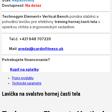
Stav:
Repasovaný
Dostupnosť:
Na dotaz
Technogym Element+ Vertical Bench
ponúka stabilnú a
pohodlnú lavičku pre efektívny
tréning hornej časti tela
s
opierkou chrbta a ergonomickým sedadlom.
Tel.č. +421 948 707220
Mail:
predaj@cardiofitness.sk
Potrebujete financovanie?
Kúpiť na splatky
Popis produktu
Technické parametre
Lavička na svalstvo hornej časti tela