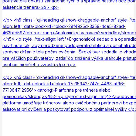
používatelia dokážu zariadenie rýchlo a správne nastaviť bez pot
asistencie trénera.</p> <p>
</p> <h5 class='ql-heading ql-show-draggable-anchor' style='te
align: left;' data-block-id='block-28f4925d-3359-4ce5-82ad-
463bfd597fbb'><strong>Anatomicky tvarované sedadlo</strong
</h5> <p style='text-align: left;'>Ergonomické sedadlo a operadl
navrhnuté tak, aby prirodzene podopierali chrbticu a pomáhali udr
správne držanie tela počas cvičenia. Široký tvar sedadla je vhodn
pre väčších používateľov, zatiaľ čo znížená výška uľahčuje prístu
osobám menšieho vzrastu.</p> <p>
</p> <h5 class='ql-heading ql-show-draggable-anchor' style='te
align: left;' data-block-id='block-17c35942-747c-4463-af96-
771364712956'><strong>Platforma pre trénera alebo
pomocníka</strong></h5> <p style='text-align: left;'>Zabudovan
platforma umožňuje trénerovi alebo cvičebnému partnerovi bezp
asistovať pri cvičení a poskytovať podporu z optimálnej výšky.</