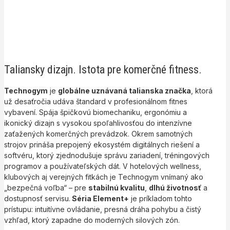
Taliansky dizajn. Istota pre komerčné fitness.
Technogym
je
globálne uznávaná talianska značka
, ktorá
už desaťročia udáva štandard v profesionálnom fitnes
vybavení. Spája špičkovú biomechaniku, ergonómiu a
ikonický dizajn s vysokou spoľahlivosťou do intenzívne
zaťažených komerčných prevádzok. Okrem samotných
strojov prináša prepojený ekosystém digitálnych riešení a
softvéru, ktorý zjednodušuje správu zariadení, tréningových
programov a používateľských dát. V hotelových wellness,
klubových aj verejných fitkách je Technogym vnímaný ako
„bezpečná voľba“ – pre
stabilnú kvalitu
,
dlhú životnosť
a
dostupnosť servisu.
Séria Element+
je príkladom tohto
prístupu: intuitívne ovládanie, presná dráha pohybu a čistý
vzhľad, ktorý zapadne do moderných silových zón.