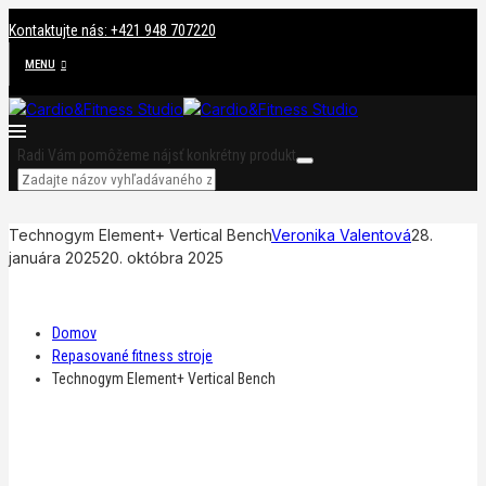
Kontaktujte nás: +421 948 707220
MENU
Radi Vám pomôžeme nájsť konkrétny produkt
Technogym Element+ Vertical Bench
Veronika Valentová
28.
januára 2025
20. októbra 2025
Domov
Repasované fitness stroje
Technogym Element+ Vertical Bench