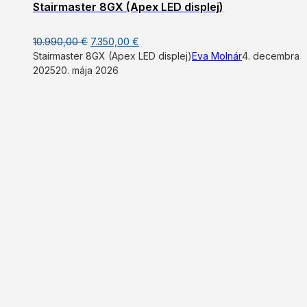
Stairmaster 8GX (Apex LED displej)
Original
Current
10.990,00
€
7.350,00
€
price
price
Stairmaster 8GX (Apex LED displej)
Eva Molnár
4. decembra
was:
is:
2025
20. mája 2026
10.990,00 €.
7.350,00 €.