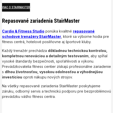
VIAC O STAIRMASTER
Repasované zariadenia StairMaster
Cardio & Fitness Studio
ponúka kvalitné
repasované
schodové trenažéry StairMaster
, ktoré sa výborne hodia pre
fitness centrá, hotelové posilňovne aj športové kluby.
Každý trenažér prechádza
dôkladnou technickou kontrolou,
kompletnou renováciou a detailným testovaním
, aby spĺňal
vysoké štandardy bezpečnosti, spoľahlivosti a výkonu.
Prevádzkovatelia fitness centier získajú profesionálne zariadenie
s
dlhou životnosťou, vysokou odolnosťou a výhodnejšou
investíciou
oproti nákupu nových strojov.
Na všetky repasované zariadenia StairMaster poskytujeme
záruku, odborný servis a technickú podporu pre bezproblémovú
prevádzku vášho fitness centra.