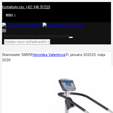
Kontaktujte nás: +421 948 707220
MENU
Radi Vám pomôžeme nájsť konkrétny produkt
Stairmaster SM916
Veronika Valentová
31. januára 2025
20. mája
2026