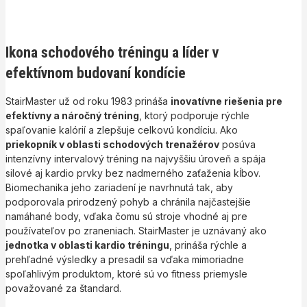
Ikona schodového tréningu a líder v
efektívnom budovaní kondície
StairMaster už od roku 1983 prináša
inovatívne riešenia pre
efektívny a náročný tréning
, ktorý podporuje rýchle
spaľovanie kalórií a zlepšuje celkovú kondíciu. Ako
priekopník v oblasti schodových trenažérov
posúva
intenzívny intervalový tréning na najvyššiu úroveň a spája
silové aj kardio prvky bez nadmerného zaťaženia kĺbov.
Biomechanika jeho zariadení je navrhnutá tak, aby
podporovala prirodzený pohyb a chránila najčastejšie
namáhané body, vďaka čomu sú stroje vhodné aj pre
používateľov po zraneniach. StairMaster je uznávaný ako
jednotka v oblasti kardio tréningu
, prináša rýchle a
prehľadné výsledky a presadil sa vďaka mimoriadne
spoľahlivým produktom, ktoré sú vo fitness priemysle
považované za štandard.