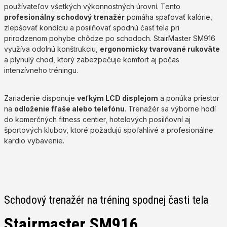
používateľov všetkých výkonnostných úrovní. Tento
profesionálny schodový trenažér
pomáha spaľovať kalórie,
zlepšovať kondíciu a posilňovať spodnú časť tela pri
prirodzenom pohybe chôdze po schodoch. StairMaster SM916
využíva odolnú konštrukciu,
ergonomicky tvarované rukoväte
a plynulý chod, ktorý zabezpečuje komfort aj počas
intenzívneho tréningu.
Zariadenie disponuje
veľkým LCD displejom
a ponúka priestor
na
odloženie fľaše alebo telefónu
. Trenažér sa výborne hodí
do komerčných fitness centier, hotelových posilňovní aj
športových klubov, ktoré požadujú spoľahlivé a profesionálne
kardio vybavenie.
Schodový trenažér na tréning spodnej časti tela
Stairmaster SM916