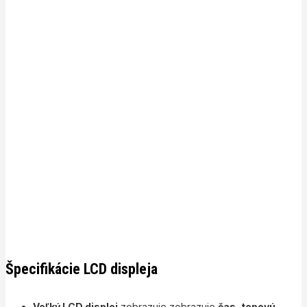
Špecifikácie LCD displeja
Veľký LCD displej
zobrazuje zobrazuje
čas, tepovú