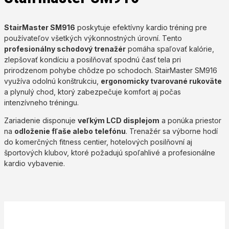
StairMaster SM916
poskytuje efektívny kardio tréning pre
používateľov všetkých výkonnostných úrovní. Tento
profesionálny schodový trenažér
pomáha spaľovať kalórie,
zlepšovať kondíciu a posilňovať spodnú časť tela pri
prirodzenom pohybe chôdze po schodoch. StairMaster SM916
využíva odolnú konštrukciu,
ergonomicky tvarované rukoväte
a plynulý chod, ktorý zabezpečuje komfort aj počas
intenzívneho tréningu.
Zariadenie disponuje
veľkým LCD displejom
a ponúka priestor
na
odloženie fľaše alebo telefónu
. Trenažér sa výborne hodí
do komerčných fitness centier, hotelových posilňovní aj
športových klubov, ktoré požadujú spoľahlivé a profesionálne
kardio vybavenie.