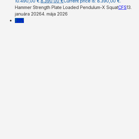
10.490,00 €.
8.390,00
€
Current price is: 8.390,00 €.
Hammer Strength Plate Loaded Pendulum-X Squat
CFS
13.
januára 2026
4. mája 2026
-20%