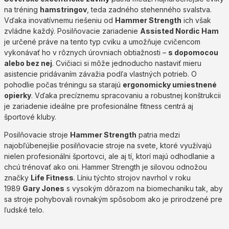
na tréning
hamstringov
, teda zadného stehenného svalstva.
Vďaka inovatívnemu riešeniu od
Hammer Strength
ich však
zvládne každý. Posilňovacie zariadenie
Assisted Nordic Ham
je určené práve na tento typ cviku a umožňuje cvičencom
vykonávať ho v rôznych úrovniach obtiažnosti –
s dopomocou
alebo bez nej
. Cvičiaci si môže jednoducho nastaviť mieru
asistencie pridávaním závažia podľa vlastných potrieb. O
pohodlie počas tréningu sa starajú
ergonomicky umiestnené
opierky
. Vďaka precíznemu spracovaniu a robustnej konštrukcii
je zariadenie ideálne pre profesionálne fitness centrá aj
športové kluby.
Posilňovacie stroje
Hammer Strength
patria medzi
najobľúbenejšie posilňovacie stroje na svete, ktoré využívajú
nielen profesionálni športovci, ale aj tí, ktorí majú odhodlanie a
chcú trénovať ako oni. Hammer Strength je silovou odnožou
značky
Life Fitness
. Líniu týchto strojov navrhol v roku
1989
Gary Jones
s vysokým dôrazom na biomechaniku tak, aby
sa stroje pohybovali rovnakým spôsobom ako je prirodzené pre
ľudské telo.