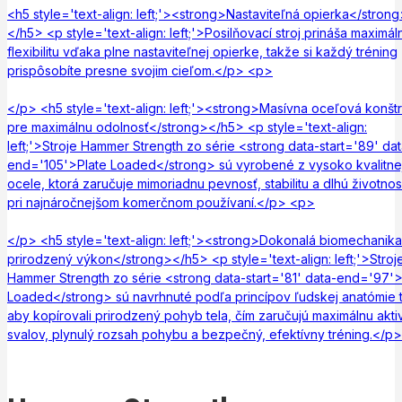
<h5 style='text-align: left;'><strong>Nastaviteľná opierka</stron
</h5> <p style='text-align: left;'>Posilňovací stroj prináša maximál
flexibilitu vďaka plne nastaviteľnej opierke, takže si každý tréning
prispôsobíte presne svojim cieľom.</p> <p>
</p> <h5 style='text-align: left;'><strong>Masívna oceľová konšt
pre maximálnu odolnosť</strong></h5> <p style='text-align:
left;'>Stroje Hammer Strength zo série <strong data-start='89' dat
end='105'>Plate Loaded</strong> sú vyrobené z vysoko kvalitne
ocele, ktorá zaručuje mimoriadnu pevnosť, stabilitu a dlhú životnos
pri najnáročnejšom komerčnom používaní.</p> <p>
</p> <h5 style='text-align: left;'><strong>Dokonalá biomechanika
prirodzený výkon</strong></h5> <p style='text-align: left;'>Stroj
Hammer Strength zo série <strong data-start='81' data-end='97'>
Loaded</strong> sú navrhnuté podľa princípov ľudskej anatómie 
aby kopírovali prirodzený pohyb tela, čím zaručujú maximálnu akti
svalov, plynulý rozsah pohybu a bezpečný, efektívny tréning.</p