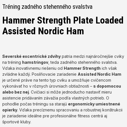
Tréning zadného stehenného svalstva
Hammer Strength Plate Loaded
Assisted Nordic Ham
Severské excentrické zdvihy
patria medzi najnáročnejšie cviky
na tréning
hamstringov
, teda zadného stehenného svalstva.
Vďaka inovatívnemu riešeniu od
Hammer Strength
ich však
zvládne každý. Posilňovacie zariadenie
Assisted Nordic Ham
je určené práve na tento typ cviku a umožňuje cvičencom
vykonávať ho v rôznych úrovniach obtiažnosti –
s dopomocou
alebo bez nej
. Cvičiaci si môže jednoducho nastaviť mieru
asistencie pridávaním závažia podľa vlastných potrieb. O
pohodlie počas tréningu sa starajú
ergonomicky umiestnené
opierky
. Vďaka precíznemu spracovaniu a robustnej konštrukcii
je zariadenie ideálne pre profesionálne fitness centrá aj
športové kluby.