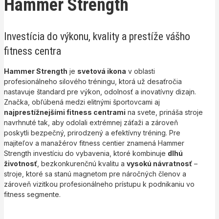
Hammer Strength
Investícia do výkonu, kvality a prestíže vášho
fitness centra
Hammer Strength
je
svetová ikona
v oblasti
profesionálneho silového tréningu, ktorá už desaťročia
nastavuje štandard pre výkon, odolnosť a inovatívny dizajn.
Značka, obľúbená medzi elitnými športovcami aj
najprestížnejšími fitness centrami
na svete, prináša stroje
navrhnuté tak, aby odolali extrémnej záťaži a zároveň
poskytli bezpečný, prirodzený a efektívny tréning. Pre
majiteľov a manažérov fitness centier znamená Hammer
Strength investíciu do vybavenia, ktoré kombinuje
dlhú
životnosť
, bezkonkurenčnú kvalitu a
vysokú návratnosť
–
stroje, ktoré sa stanú magnetom pre náročných členov a
zároveň vizitkou profesionálneho prístupu k podnikaniu vo
fitness segmente.