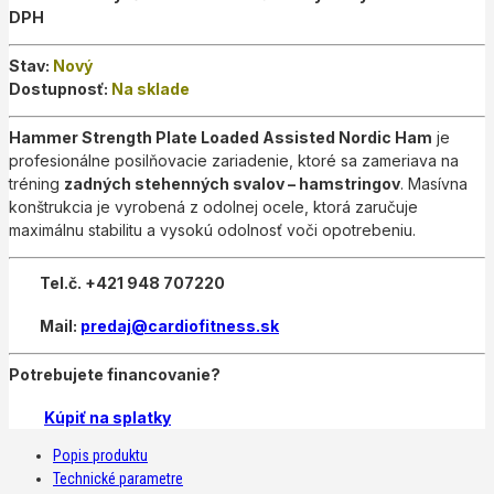
DPH
Stav:
Nový
Dostupnosť:
Na sklade
Hammer Strength Plate Loaded Assisted Nordic Ham
je
profesionálne posilňovacie zariadenie, ktoré sa zameriava na
tréning
zadných stehenných svalov – hamstringov
. Masívna
konštrukcia je vyrobená z odolnej ocele, ktorá zaručuje
maximálnu stabilitu a vysokú odolnosť voči opotrebeniu.
Tel.č. +421 948 707220
Mail:
predaj@cardiofitness.sk
Potrebujete financovanie?
Kúpiť na splatky
Popis produktu
Technické parametre