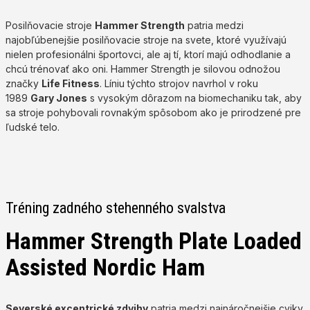
Posilňovacie stroje
Hammer Strength
patria medzi
najobľúbenejšie posilňovacie stroje na svete, ktoré využívajú
nielen profesionálni športovci, ale aj tí, ktorí majú odhodlanie a
chcú trénovať ako oni. Hammer Strength je silovou odnožou
značky
Life Fitness
. Líniu týchto strojov navrhol v roku
1989
Gary Jones
s vysokým dôrazom na biomechaniku tak, aby
sa stroje pohybovali rovnakým spôsobom ako je prirodzené pre
ľudské telo.
Tréning zadného stehenného svalstva
Hammer Strength Plate Loaded
Assisted Nordic Ham
Severské excentrické zdvihy
patria medzi najnáročnejšie cviky