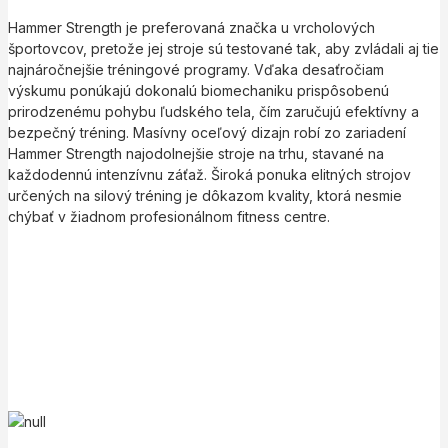
Hammer Strength je preferovaná značka u vrcholových
športovcov, pretože jej stroje sú testované tak, aby zvládali aj tie
najnáročnejšie tréningové programy. Vďaka desaťročiam
výskumu ponúkajú dokonalú biomechaniku prispôsobenú
prirodzenému pohybu ľudského tela, čím zaručujú efektívny a
bezpečný tréning. Masívny oceľový dizajn robí zo zariadení
Hammer Strength najodolnejšie stroje na trhu, stavané na
každodennú intenzívnu záťaž. Široká ponuka elitných strojov
určených na silový tréning je dôkazom kvality, ktorá nesmie
chýbať v žiadnom profesionálnom fitness centre.