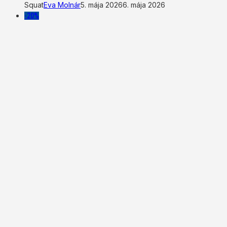
Squat
Eva Molnár
5. mája 2026
6. mája 2026
-20%