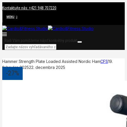
Kontaktujte nás: +421 948 707220
MENU
Radi Vám pomôžeme nájsť konkrétny produkt
Hammer Strength Plate Loaded Assisted Nordic Ham
CFS
19.
februára 2025
22. decembra 2025
-27%