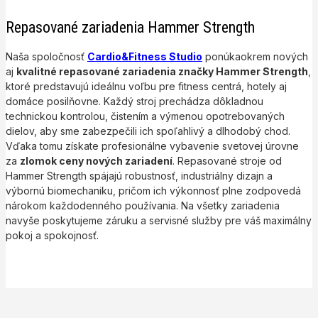
Repasované zariadenia Hammer Strength
Naša spoločnosť
Cardio&Fitness Studio
ponúkaokrem nových
aj
kvalitné repasované zariadenia značky Hammer Strength
,
ktoré predstavujú ideálnu voľbu pre fitness centrá, hotely aj
domáce posilňovne. Každý stroj prechádza dôkladnou
technickou kontrolou, čistením a výmenou opotrebovaných
dielov, aby sme zabezpečili ich spoľahlivý a dlhodobý chod.
Vďaka tomu získate profesionálne vybavenie svetovej úrovne
za
zlomok ceny nových zariadení
. Repasované stroje od
Hammer Strength spájajú robustnosť, industriálny dizajn a
výbornú biomechaniku, pričom ich výkonnosť plne zodpovedá
nárokom každodenného používania. Na všetky zariadenia
navyše poskytujeme záruku a servisné služby pre váš maximálny
pokoj a spokojnosť.