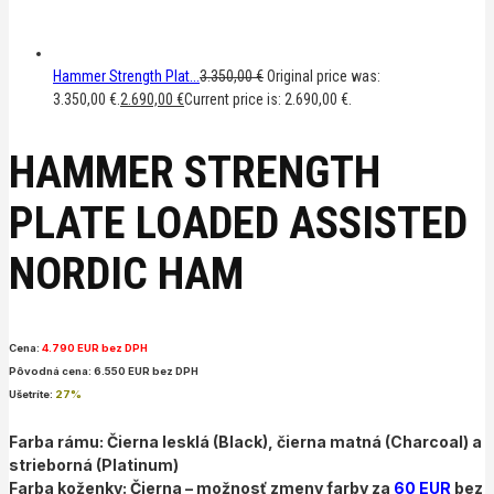
Hammer Strength Plat...
3.350,00
€
Original price was:
3.350,00 €.
2.690,00
€
Current price is: 2.690,00 €.
HAMMER STRENGTH
PLATE LOADED ASSISTED
NORDIC HAM
Cena:
4.790 EUR bez DPH
Pôvodná cena: 6.550 EUR bez DPH
Ušetríte:
27%
Farba rámu: Čierna lesklá (Black), čierna matná (Charcoal) a
s
trieborná (Platinum)
Farba koženky: Čierna – možnosť zmeny farby za
60 EUR
bez