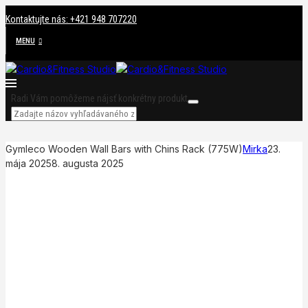
Kontaktujte nás: +421 948 707220
MENU
Radi Vám pomôžeme nájsť konkrétny produkt
Gymleco Wooden Wall Bars with Chins Rack (775W)
Mirka
23.
mája 2025
8. augusta 2025