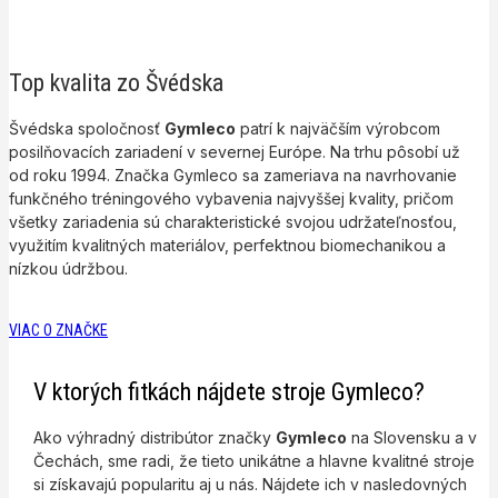
Top kvalita zo Švédska
Švédska spoločnosť
Gymleco
patrí k najväčším výrobcom
posilňovacích zariadení v severnej Európe. Na trhu pôsobí už
od roku 1994. Značka Gymleco sa zameriava na navrhovanie
funkčného tréningového vybavenia najvyššej kvality, pričom
všetky zariadenia sú charakteristické svojou udržateľnosťou,
využitím kvalitných materiálov, perfektnou biomechanikou a
nízkou údržbou.
VIAC O ZNAČKE
V ktorých fitkách nájdete stroje Gymleco?
Ako výhradný distribútor značky
Gymleco
na Slovensku a v
Čechách, sme radi, že tieto unikátne a hlavne kvalitné stroje
si získavajú popularitu aj u nás. Nájdete ich v nasledovných