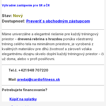
Výhradné zastúpenie pre SR a ČR
Stav:
Nový
Dostupnosť:
Preveriť s obchodným zástupcom
Máme univerzálne a elegantné riešenie pre každý tréningový
priestor –
drevená rebrina
s hrazdou
ponúka všestranný
tréning celého tela na minimálnom priestore, je vyrobená z
kvalitných materiálov pre dlhú životnosť a zároveň vďaka
elegantnému dizajnu skvelo doplní každý tréningový priestor – či
už doma, alebo v profi posilňovni.
Tel.č. +421 948 707220
Mail:
predaj@cardiofitness.sk
Potrebujete financovanie?
Kúpiť na splatky