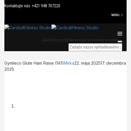
Kontaktujte nás: +421 948 707220
MENU
Radi Vám pomôžeme nájsť konkrétny produkt
Gymleco Glute Ham Raise (141)
Mirka
22. mája 2025
17. decembra
2025