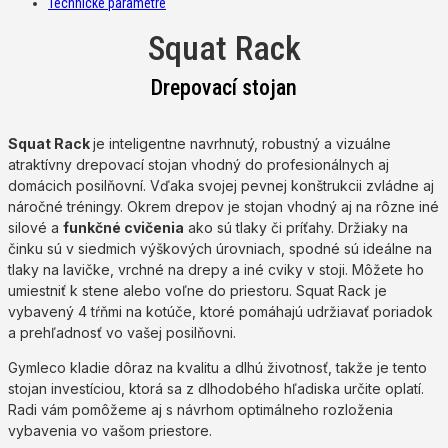
Technické parametre
Squat Rack
Drepovací stojan
Squat Rack
je inteligentne navrhnutý, robustný a vizuálne
atraktívny drepovací stojan vhodný do profesionálnych aj
domácich posilňovní. Vďaka svojej pevnej konštrukcii zvládne aj
náročné tréningy. Okrem drepov je stojan vhodný aj na rôzne iné
silové a
funkčné cvičenia
ako sú tlaky či príťahy. Držiaky na
činku sú v siedmich výškových úrovniach, spodné sú ideálne na
tlaky na lavičke, vrchné na drepy a iné cviky v stoji. Môžete ho
umiestniť k stene alebo voľne do priestoru. Squat Rack je
vybavený 4 tŕňmi na kotúče, ktoré pomáhajú udržiavať poriadok
a prehľadnosť vo vašej posilňovni.
Gymleco kladie dôraz na kvalitu a dlhú životnosť, takže je tento
stojan investíciou, ktorá sa z dlhodobého hľadiska určite oplatí.
Radi vám pomôžeme aj s návrhom optimálneho rozloženia
vybavenia vo vašom priestore.