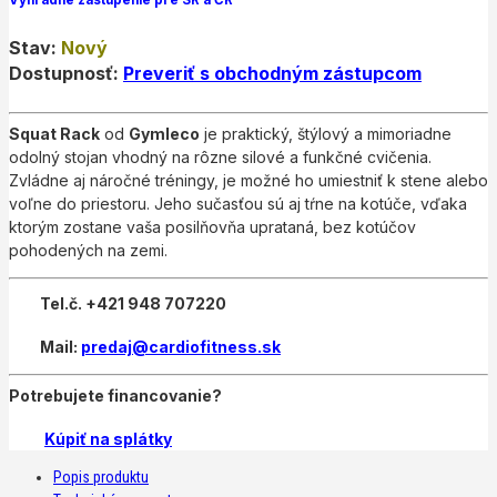
Výhradné zastúpenie pre SR a ČR
Stav:
Nový
Dostupnosť:
Preveriť s obchodným zástupcom
Squat Rack
od
Gymleco
je praktický, štýlový a mimoriadne
odolný stojan vhodný na rôzne silové a funkčné cvičenia.
Zvládne aj náročné tréningy, je možné ho umiestniť k stene alebo
voľne do priestoru. Jeho sučasťou sú aj tŕne na kotúče, vďaka
ktorým zostane vaša posilňovňa uprataná, bez kotúčov
pohodených na zemi.
Tel.č. +421 948 707220
Mail:
predaj@cardiofitness.sk
Potrebujete financovanie?
Kúpiť na splátky
Popis produktu