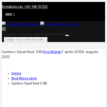
Kontaktujte nás: +421 948 707220
MENU
Radi Vám pomôžeme nájsť konkrétny produkt
Gymleco Squat Rack (148)
Eva Molnár
7. apríla 2025
8. augusta
2025
Domov
Nové fitness stroje
Gymleco Squat Rack (148)