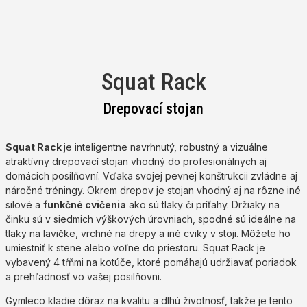
Squat Rack
Drepovací stojan
Squat Rack
je inteligentne navrhnutý, robustný a vizuálne
atraktívny drepovací stojan vhodný do profesionálnych aj
domácich posilňovní. Vďaka svojej pevnej konštrukcii zvládne aj
náročné tréningy. Okrem drepov je stojan vhodný aj na rôzne iné
silové a
funkčné cvičenia
ako sú tlaky či príťahy. Držiaky na
činku sú v siedmich výškových úrovniach, spodné sú ideálne na
tlaky na lavičke, vrchné na drepy a iné cviky v stoji. Môžete ho
umiestniť k stene alebo voľne do priestoru. Squat Rack je
vybavený 4 tŕňmi na kotúče, ktoré pomáhajú udržiavať poriadok
a prehľadnosť vo vašej posilňovni.
Gymleco kladie dôraz na kvalitu a dlhú životnosť, takže je tento