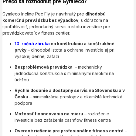
Prečo sa rozhodnúť pre Gymleco?
Gymleco Incline Pec Fly je navrhnutý pre
dlhodobú
komerčnú prevádzku bez výpadkov
, s dôrazom na
spoľahlivosť, jednoduchý servis a istotu investície pre
prevádzkovateľov fitness centier.
10-ročná záruka
na konštrukciu a konštrukčné
prvky
– dlhodobá istota a ochrana investície aj pri
vysokej dennej záťaži
Bezproblémová prevádzka
– mechanicky
jednoduchá konštrukcia s minimálnymi nárokmi na
údržbu
Rýchle dodanie a dostupný servis na Slovensku a v
Česku
– minimalizácia prestojov a okamžitá technická
podpora
Možnosť financovania na mieru
– rozloženie
investície bez zaťaženia cashflow fitness centra
Overené riešenie pre profesionálne fitness centrá
–