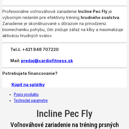
Profesionálne voľnováhové zariadenie
Incline Pec Fly
je
výborným riešením pre efektívny tréning
hrudného svalstva
.
Zariadenie je skonštruované s dôrazom na prirodzenú
biomechaniku pohybu, čím znižuje záťaž na kĺby a maximalizuje
aktiváciu hrudných svalov.
Tel.č. +421 948 707220
Mail:
predaj@cardiofitness.sk
Potrebujete financovanie?
Kúpiť na splátky
Popis produktu
Technické parametre
Incline Pec Fly
Voľnováhové zariadenie na tréning prsných