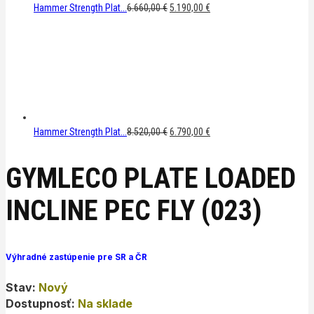
Original
Current
Hammer Strength Plat...
6.660,00
€
5.190,00
€
price
price
was:
is:
6.660,00 €.
5.190,00 €.
Original
Current
Hammer Strength Plat...
8.520,00
€
6.790,00
€
price
price
was:
is:
GYMLECO PLATE LOADED
8.520,00 €.
6.790,00 €.
INCLINE PEC FLY (023)
Výhradné zastúpenie pre SR a ČR
Stav:
Nový
Dostupnosť:
Na sklade