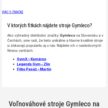
VIAC O ZNAČKE
V ktorých fitkách nájdete stroje Gymleco?
Ako výhradný distribútor značky
Gymleco
na Slovensku a v
Čechách, sme radi, že tieto unikátne a hlavne kvalitné stroje
si získavajú popularitu aj u nás. Nájdete ich v nasledovných
fitness centrách:
GymX – Komárno
Legends Gym – Zlín
Fitko Pasáž – Martin
Voľnováhové stroje Gymleco na