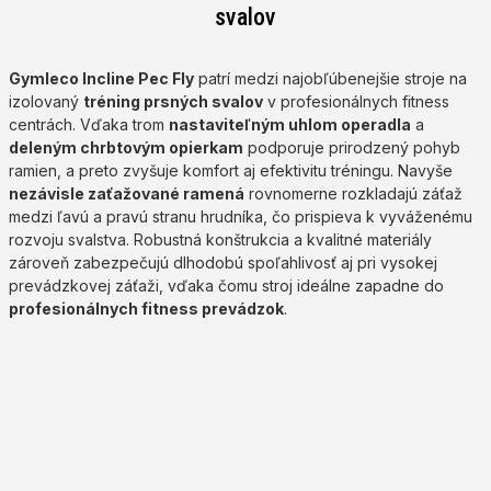
svalov
Gymleco Incline Pec Fly
patrí medzi najobľúbenejšie stroje na
izolovaný
tréning prsných svalov
v profesionálnych fitness
centrách. Vďaka trom
nastaviteľným uhlom operadla
a
deleným chrbtovým opierkam
podporuje prirodzený pohyb
ramien, a preto zvyšuje komfort aj efektivitu tréningu. Navyše
nezávisle zaťažované ramená
rovnomerne rozkladajú záťaž
medzi ľavú a pravú stranu hrudníka, čo prispieva k vyváženému
rozvoju svalstva. Robustná konštrukcia a kvalitné materiály
zároveň zabezpečujú dlhodobú spoľahlivosť aj pri vysokej
prevádzkovej záťaži, vďaka čomu stroj ideálne zapadne do
profesionálnych fitness prevádzok
.