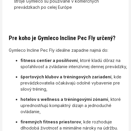
stroje Gymleco sú používané v komerčných
prevádzkach po celej Európe
Pre koho je Gymleco Incline Pec Fly určený?
Gymleco Incline Pec Fly ideálne zapadne najmä do:
fitness centier a posilňovní
, ktoré kladú dôraz na
spoľahlivosť a zvládanie intenzívnej dennej prevádzky,
športových klubov a tréningových zariadení
, kde
prevádzkovatelia očakávajú odolné vybavenie pre
silový tréning,
hotelov s wellness a tréningovými zónami
, ktoré
uprednostňujú kompaktný dizajn a jednoduché
ovládanie,
firemných fitness priestorov
, kde rozhoduje
dlhodobá životnosť a minimálne nároky na údržbu.