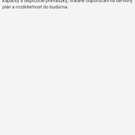
kapacity a dispozície prevádzky, vrátane odporúčaní na servisný
plán a rozšíriteľnosť do budúcna.