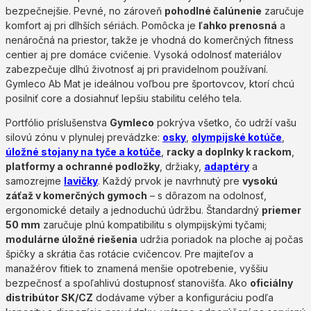
bezpečnejšie. Pevné, no zároveň
pohodlné čalúnenie
zaručuje
komfort aj pri dlhších sériách. Pomôcka je
ľahko prenosná
a
nenáročná na priestor, takže je vhodná do komerčných fitness
centier aj pre domáce cvičenie. Vysoká odolnosť materiálov
zabezpečuje dlhú životnosť aj pri pravidelnom používaní.
Gymleco Ab Mat je ideálnou voľbou pre športovcov, ktorí chcú
posilniť core a dosiahnuť lepšiu stabilitu celého tela.
Portfólio príslušenstva
Gymleco
pokrýva všetko, čo udrží vašu
silovú zónu v plynulej prevádzke:
osky
,
olympijské kotúče
,
úložné stojany na tyče a kotúče
,
racky a doplnky k rackom
,
platformy a ochranné podložky
, držiaky,
adaptéry
a
samozrejme
lavičky
. Každý prvok je navrhnutý pre
vysokú
záťaž v komerčných gymoch
– s dôrazom na odolnosť,
ergonomické detaily a jednoduchú údržbu. Štandardný
priemer
50 mm
zaručuje plnú kompatibilitu s olympijskými tyčami;
modulárne úložné riešenia
udržia poriadok na ploche aj počas
špičky a skrátia čas rotácie cvičencov. Pre majiteľov a
manažérov fitiek to znamená menšie opotrebenie, vyššiu
bezpečnosť a spoľahlivú dostupnosť stanovišťa. Ako
oficiálny
distribútor SK/CZ
dodávame výber a konfiguráciu podľa