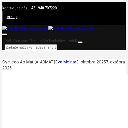
Kontaktujte nás: +421 948 707220
MENU
Radi Vám pomôžeme nájsť konkrétny produkt
Gymleco Ab Mat (A-ABMAT)
Eva Molnár
3. októbra 2025
7. októbra
2025