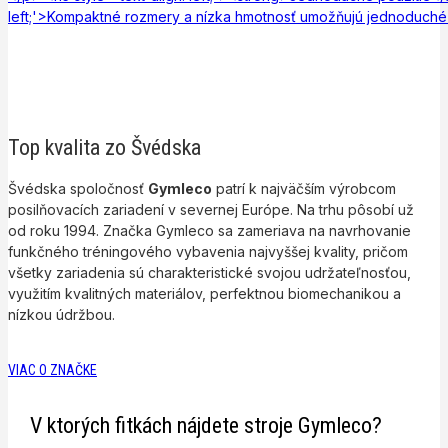
left;'>Kompaktné rozmery a nízka hmotnosť umožňujú jednoduché
Top kvalita zo Švédska
Švédska spoločnosť
Gymleco
patrí k najväčším výrobcom
posilňovacích zariadení v severnej Európe. Na trhu pôsobí už
od roku 1994. Značka Gymleco sa zameriava na navrhovanie
funkčného tréningového vybavenia najvyššej kvality, pričom
všetky zariadenia sú charakteristické svojou udržateľnosťou,
využitím kvalitných materiálov, perfektnou biomechanikou a
nízkou údržbou.
VIAC O ZNAČKE
V ktorých fitkách nájdete stroje Gymleco?