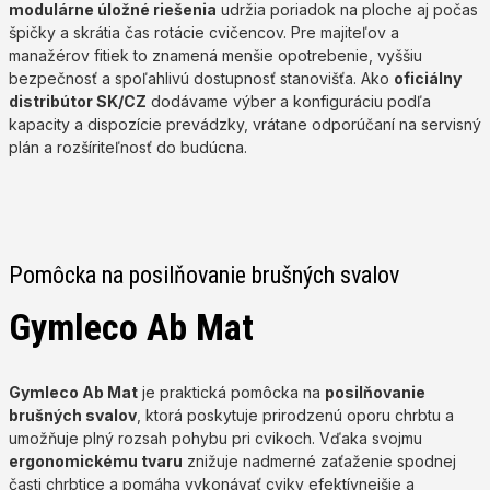
modulárne úložné riešenia
udržia poriadok na ploche aj počas
špičky a skrátia čas rotácie cvičencov. Pre majiteľov a
manažérov fitiek to znamená menšie opotrebenie, vyššiu
bezpečnosť a spoľahlivú dostupnosť stanovišťa. Ako
oficiálny
distribútor SK/CZ
dodávame výber a konfiguráciu podľa
kapacity a dispozície prevádzky, vrátane odporúčaní na servisný
plán a rozšíriteľnosť do budúcna.
Pomôcka na posilňovanie brušných svalov
Gymleco Ab Mat
Gymleco Ab Mat
je praktická pomôcka na
posilňovanie
brušných svalov
, ktorá poskytuje prirodzenú oporu chrbtu a
umožňuje plný rozsah pohybu pri cvikoch. Vďaka svojmu
ergonomickému tvaru
znižuje nadmerné zaťaženie spodnej
časti chrbtice a pomáha vykonávať cviky efektívnejšie a