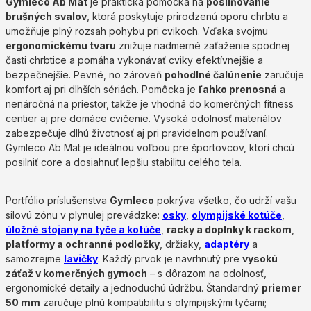
Gymleco Ab Mat
je praktická pomôcka na
posilňovanie
brušných svalov
, ktorá poskytuje prirodzenú oporu chrbtu a
umožňuje plný rozsah pohybu pri cvikoch. Vďaka svojmu
ergonomickému tvaru
znižuje nadmerné zaťaženie spodnej
časti chrbtice a pomáha vykonávať cviky efektívnejšie a
bezpečnejšie. Pevné, no zároveň
pohodlné čalúnenie
zaručuje
komfort aj pri dlhších sériách. Pomôcka je
ľahko prenosná
a
nenáročná na priestor, takže je vhodná do komerčných fitness
centier aj pre domáce cvičenie. Vysoká odolnosť materiálov
zabezpečuje dlhú životnosť aj pri pravidelnom používaní.
Gymleco Ab Mat je ideálnou voľbou pre športovcov, ktorí chcú
posilniť core a dosiahnuť lepšiu stabilitu celého tela.
Portfólio príslušenstva
Gymleco
pokrýva všetko, čo udrží vašu
silovú zónu v plynulej prevádzke:
osky
,
olympijské kotúče
,
úložné stojany na tyče a kotúče
,
racky a doplnky k rackom
,
platformy a ochranné podložky
, držiaky,
adaptéry
a
samozrejme
lavičky
. Každý prvok je navrhnutý pre
vysokú
záťaž v komerčných gymoch
– s dôrazom na odolnosť,
ergonomické detaily a jednoduchú údržbu. Štandardný
priemer
50 mm
zaručuje plnú kompatibilitu s olympijskými tyčami;