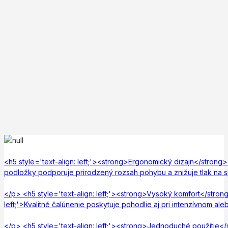
<h5 style='text-align: left;'><strong>Ergonomický dizajn</strong><
podložky podporuje prirodzený rozsah pohybu a znižuje tlak na 
</p> <h5 style='text-align: left;'><strong>Vysoký komfort</strong
left;'>Kvalitné čalúnenie poskytuje pohodlie aj pri intenzívnom a
</p> <h5 style='text-align: left;'><strong>Jednoduché použitie</