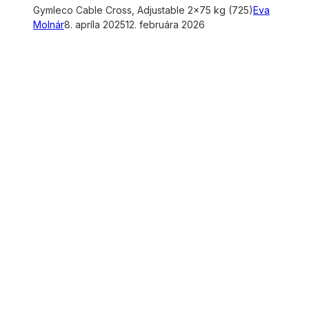
Gymleco Cable Cross, Adjustable 2×75 kg (725)
Eva
Molnár
8. apríla 2025
12. februára 2026