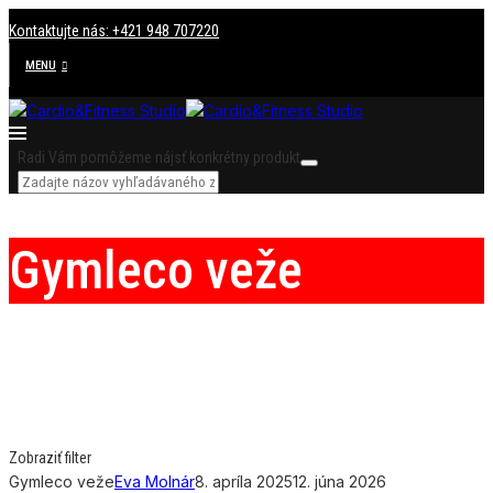
Kontaktujte nás: +421 948 707220
MENU
Radi Vám pomôžeme nájsť konkrétny produkt
Gymleco veže
Zobraziť filter
Gymleco veže
Eva Molnár
8. apríla 2025
12. júna 2026