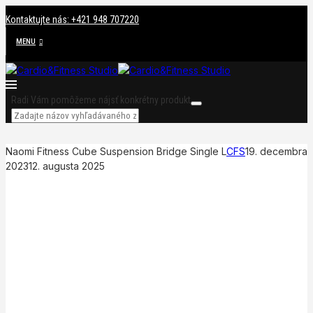
Kontaktujte nás: +421 948 707220
MENU
Radi Vám pomôžeme nájsť konkrétny produkt
Naomi Fitness Cube Suspension Bridge Single L
CFS
19. decembra
2023
12. augusta 2025