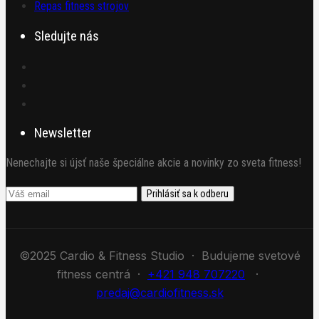
Repas fitness strojov
Sledujte nás
Newsletter
Nenechajte si újsť naše špeciálne akcie a novinky zo sveta fitness!
©2025 Cardio & Fitness Studio · Budujeme svetové
fitness centrá ·
+421 948 707220
·
predaj@cardiofitness.sk