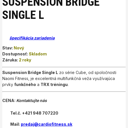
SUSPENSION BRIDGE
SINGLE L
špecifikácia zariadenia
Stav:
Nový
Dostupnosť:
Skladom
Záruka:
2 roky
Suspension Bridge Single L
zo série Cube, od spoločnosti
Naomi Fitness, je excelentná multifunkčná veža využívajúca
prvky
funkčného
a
TRX tréningu
.
CENA:
Kontaktujte nás
Tel.č. +421 948 707220
Mail:
predaj@cardiofitness.sk