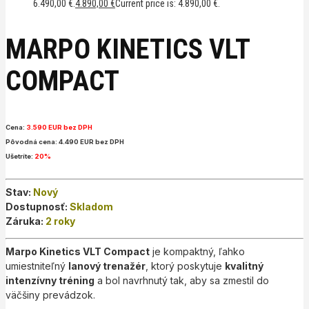
6.490,00 €.
4.890,00
€
Current price is: 4.890,00 €.
MARPO KINETICS VLT
COMPACT
Cena:
3.590 EUR bez DPH
Pôvodná cena: 4.490 EUR bez DPH
Ušetríte:
20%
Stav:
Nový
Dostupnosť:
Skladom
Záruka:
2 roky
Marpo Kinetics VLT Compact
je kompaktný, ľahko
umiestniteľný
lanový trenažér
, ktorý poskytuje
kvalitný
intenzívny tréning
a bol navrhnutý tak, aby sa zmestil do
väčšiny prevádzok.