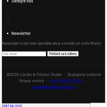
Sledujte nás
Newsletter
Nenechajte si újsť naše špeciálne akcie a novinky zo sveta fitness!
©2025 Cardio & Fitness Studio · Budujeme svetové
fitness centrá ·
+421 948 707220
·
predaj@cardiofitness.sk
SPÄŤ NA ÚVOD