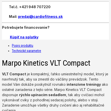
Tel.č. +421 948 707220
Mail:
predaj@cardiofitness.sk
Potrebujete financovanie?
Kúpiť na splatky
Popis produktu
Technické parametre
Marpo Kinetics VLT Compact
VLT Compact
je kompaktný, ľahko umiestniteľný model, ktorý je
navrhnutý tak, aby sa zmestil do väčšiny prevádzok. Tento
model Vám dokáže poskytnúť rovnako
intenzívne tréningy
ako
ostatné zariadenia z tejto série. Marpo Kinetics VLT Compact
disponuje
rýchlo upínacím sedadlom
, tak aby cvičiaci mohol
vykonávať cviky z pohodlnej sedacej polohy, alebo v stoji.
Zariadenie umožňuje všetky druhy cvičení ako aj rehabilitačné
cvičenia.