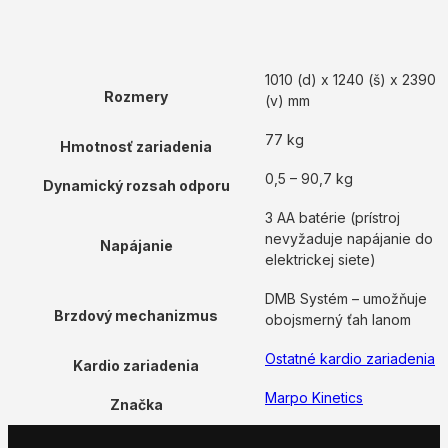
1010 (d) x 1240 (š) x 2390
Rozmery
(v) mm
77 kg
Hmotnosť zariadenia
0,5 – 90,7 kg
Dynamický rozsah odporu
3 AA batérie (prístroj
nevyžaduje napájanie do
Napájanie
elektrickej siete)
DMB Systém – umožňuje
Brzdový mechanizmus
obojsmerný ťah lanom
Ostatné kardio zariadenia
Kardio zariadenia
Marpo Kinetics
Značka