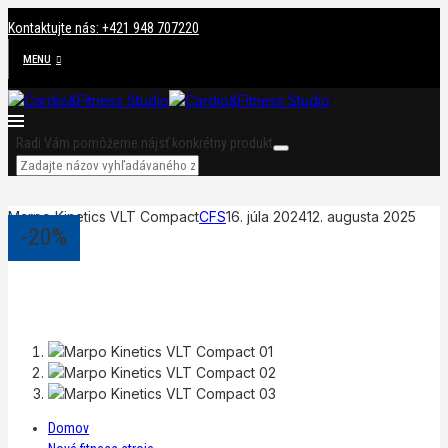
Kontaktujte nás: +421 948 707220
MENU
Radi Vám pomôžeme nájsť konkrétny produkt
Marpo Kinetics VLT Compact
CFS
16. júla 2024
12. augusta 2025
-20%
Domov