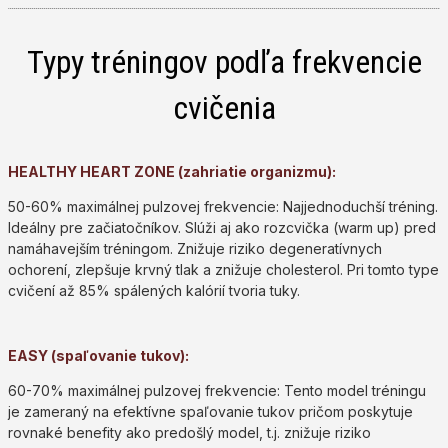
Typy tréningov podľa frekvencie
cvičenia
HEALTHY HEART ZONE (zahriatie organizmu):
50-60% maximálnej pulzovej frekvencie: Najjednoduchší tréning.
Ideálny pre začiatočníkov. Slúži aj ako rozcvička (warm up) pred
namáhavejším tréningom. Znižuje riziko degeneratívnych
ochorení, zlepšuje krvný tlak a znižuje cholesterol. Pri tomto type
cvičení až 85% spálených kalórií tvoria tuky.
EASY (spaľovanie tukov):
60-70% maximálnej pulzovej frekvencie: Tento model tréningu
je zameraný na efektívne spaľovanie tukov pričom poskytuje
rovnaké benefity ako predošlý model, t.j. znižuje riziko