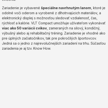
Zariadenie je vybavené
špeciálne navrhnutým lanom
, ktoré je
odolné voči oderom a vyrobené z dlhotrvajúcich materiálov, a
elektronický displej s možnosťou sledovať vzdialenosť, čas,
rýchlosť a kalórie. VLT Compact umožňuje užívateľom vykonávať
viac ako 50 variácií cvikov
, zameraných na silový, kondičný,
výbušný alebo aj rehabilitačný tréning. Zariadenie je vhodné ako
pre úplných začiatočníkov, tak pre pokročilých športovcov.
Jedná sa o jedno z najrevolučnejších zariadení na trhu. Súčasťou
zariadenia je aj tzv. Know How.