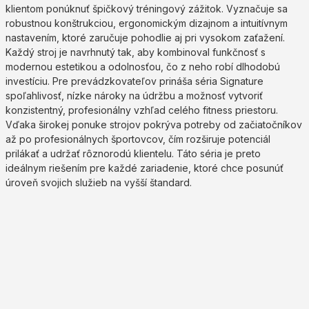
klientom ponúknuť špičkový tréningový zážitok. Vyznačuje sa
robustnou konštrukciou, ergonomickým dizajnom a intuitívnym
nastavením, ktoré zaručuje pohodlie aj pri vysokom zaťažení.
Každý stroj je navrhnutý tak, aby kombinoval funkčnosť s
modernou estetikou a odolnosťou, čo z neho robí dlhodobú
investíciu. Pre prevádzkovateľov prináša séria Signature
spoľahlivosť, nízke nároky na údržbu a možnosť vytvoriť
konzistentný, profesionálny vzhľad celého fitness priestoru.
Vďaka širokej ponuke strojov pokrýva potreby od začiatočníkov
až po profesionálnych športovcov, čím rozširuje potenciál
prilákať a udržať rôznorodú klientelu. Táto séria je preto
ideálnym riešením pre každé zariadenie, ktoré chce posunúť
úroveň svojich služieb na vyšší štandard.