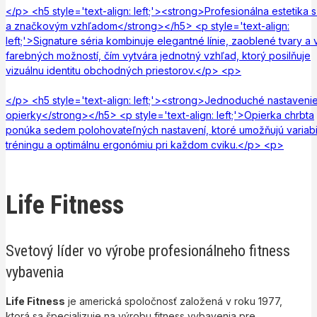
</p> <h5 style='text-align: left;'><strong>Profesionálna estetika s 
a značkovým vzhľadom</strong></h5> <p style='text-align:
left;'>Signature séria kombinuje elegantné línie, zaoblené tvary a
farebných možností, čím vytvára jednotný vzhľad, ktorý posilňuje
vizuálnu identitu obchodných priestorov.</p> <p>
</p> <h5 style='text-align: left;'><strong>Jednoduché nastaveni
opierky</strong></h5> <p style='text-align: left;'>Opierka chrbta
ponúka sedem polohovateľných nastavení, ktoré umožňujú variabil
tréningu a optimálnu ergonómiu pri každom cviku.</p> <p>
Life Fitness
Svetový líder vo výrobe profesionálneho fitness
vybavenia
Life Fitness
je americká spoločnosť založená v roku 1977,
ktorá sa špecializuje na výrobu fitness vybavenia pre