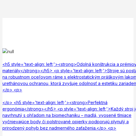
<h5 style='text-align: left;'><strong>Odolná konštrukcia a prémio
materiály</strong></h5> <p style='text-align: left;'>Stroje sú pos
na robustnom oceľovom ráme s elektrostatickým práškovým lakom
urethánovou ochranou, ktorá zvyšuje odolnosť a estetiku zariaden
</p> <p>
</p> <h5 style='text-align: left;'><strong>Perfektná
ergonómia</strong></h5> <p style='text-align: left;'>Každý stroj 
navrhnutý s ohľadom na biomechaniku – madlá, vyosené tlmiace
vyčnievajúce body či polstrované opierky podporujú plynulý a
prirodzený pohyb bez nadmerného zaťaženia.</p> <p>