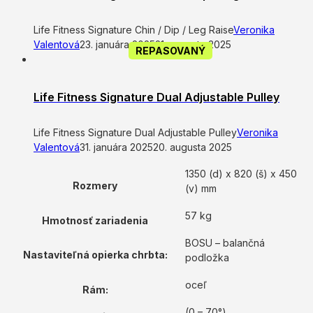
Life Fitness Signature Chin / Dip / Leg Raise
Veronika
Valentová
23. januára 2025
21. augusta 2025
REPASOVANÝ
Life Fitness Signature Dual Adjustable Pulley
Life Fitness Signature Dual Adjustable Pulley
Veronika
Valentová
31. januára 2025
20. augusta 2025
1350 (d) x 820 (š) x 450
Rozmery
(v) mm
57 kg
Hmotnosť zariadenia
BOSU – balančná
Nastaviteľná opierka chrbta:
podložka
oceľ
Rám:
(0 – 70°)