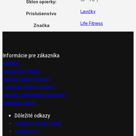
Sklon opierky:
Lavičky
Príslušenstvo
Life Fitness
Značka
Informácie pre zákazníka
Kontakty
Najčastejšie otázky
Ochrana osobných údajov
Využívanie súborov cookies
Záručné a reklamačné podmienky
Zaujímavé odkazy
Dôležité odkazy
Realizácia fitness centier
Poradenstvo