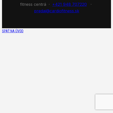
fitness centrá ·
+421 948 707220
·
predaj@cardiofitness.sk
SPÄŤ NA ÚVOD