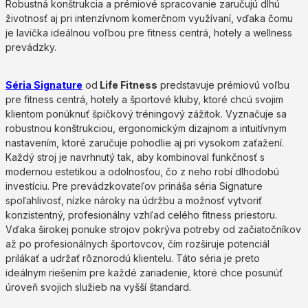
Robustná konštrukcia a prémiové spracovanie zaručujú dlhú
životnosť aj pri intenzívnom komerčnom využívaní, vďaka čomu
je lavička ideálnou voľbou pre fitness centrá, hotely a wellness
prevádzky.
Séria Signature
od
Life Fitness
predstavuje prémiovú voľbu
pre fitness centrá, hotely a športové kluby, ktoré chcú svojim
klientom ponúknuť špičkový tréningový zážitok. Vyznačuje sa
robustnou konštrukciou, ergonomickým dizajnom a intuitívnym
nastavením, ktoré zaručuje pohodlie aj pri vysokom zaťažení.
Každý stroj je navrhnutý tak, aby kombinoval funkčnosť s
modernou estetikou a odolnosťou, čo z neho robí dlhodobú
investíciu. Pre prevádzkovateľov prináša séria Signature
spoľahlivosť, nízke nároky na údržbu a možnosť vytvoriť
konzistentný, profesionálny vzhľad celého fitness priestoru.
Vďaka širokej ponuke strojov pokrýva potreby od začiatočníkov
až po profesionálnych športovcov, čím rozširuje potenciál
prilákať a udržať rôznorodú klientelu. Táto séria je preto
ideálnym riešením pre každé zariadenie, ktoré chce posunúť
úroveň svojich služieb na vyšší štandard.