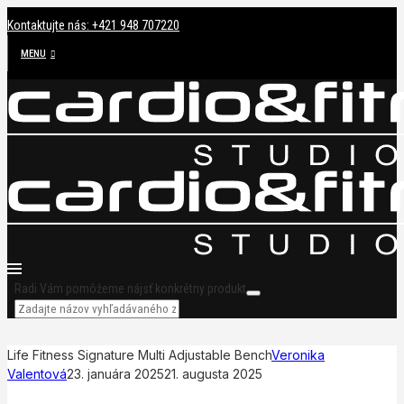
Kontaktujte nás: +421 948 707220
MENU
Radi Vám pomôžeme nájsť konkrétny produkt
Life Fitness Signature Multi Adjustable Bench
Veronika
Valentová
23. januára 2025
21. augusta 2025