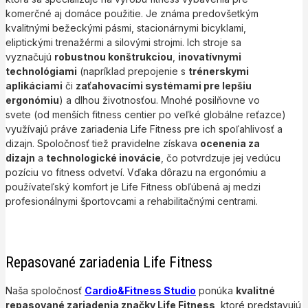
komerčné aj domáce použitie. Je známa predovšetkým
kvalitnými bežeckými pásmi, stacionárnymi bicyklami,
eliptickými trenažérmi a silovými strojmi. Ich stroje sa
vyznačujú
robustnou konštrukciou
,
inovatívnymi
technológiami
(napríklad prepojenie s
trénerskymi
aplikáciami
či
zaťahovacími systémami pre lepšiu
ergonómiu
) a dlhou životnosťou. Mnohé posilňovne vo
svete (od menších fitness centier po veľké globálne reťazce)
využívajú práve zariadenia Life Fitness pre ich spoľahlivosť a
dizajn. Spoločnosť tiež pravidelne získava
ocenenia za
dizajn
a
technologické inovácie
, čo potvrdzuje jej vedúcu
pozíciu vo fitness odvetví. Vďaka dôrazu na ergonómiu a
používateľský komfort je Life Fitness obľúbená aj medzi
profesionálnymi športovcami a rehabilitačnými centrami.
Repasované zariadenia Life Fitness
Naša spoločnosť
Cardio&Fitness Studio
ponúka
kvalitné
repasované zariadenia značky Life Fitness
, ktoré predstavujú