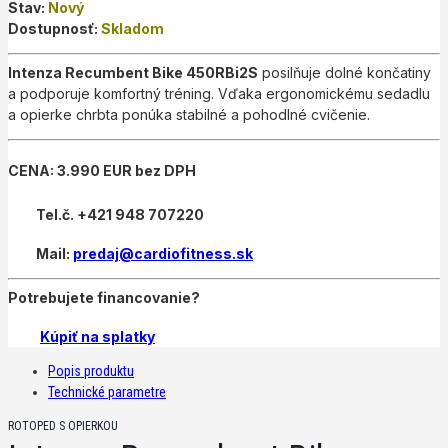
Stav:
Nový
Dostupnosť:
Skladom
Intenza Recumbent Bike 450RBi2S
posilňuje dolné končatiny
a podporuje komfortný tréning. Vďaka ergonomickému sedadlu
a opierke chrbta ponúka stabilné a pohodlné cvičenie.
CENA: 3.990 EUR bez DPH
Tel.č. +421 948 707220
Mail:
predaj@cardiofitness.sk
Potrebujete financovanie?
Kúpiť na splatky
Popis produktu
Technické parametre
ROTOPED S OPIERKOU