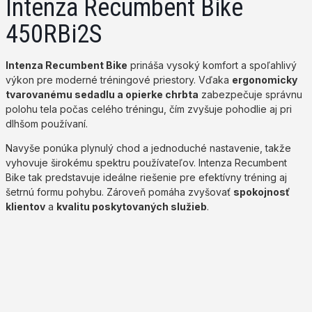
Intenza Recumbent Bike
450RBi2S
Intenza Recumbent Bike
prináša vysoký komfort a spoľahlivý
výkon pre moderné tréningové priestory. Vďaka
ergonomicky
tvarovanému sedadlu a opierke chrbta
zabezpečuje správnu
polohu tela počas celého tréningu, čím zvyšuje pohodlie aj pri
dlhšom používaní.
Navyše ponúka plynulý chod a jednoduché nastavenie, takže
vyhovuje širokému spektru používateľov. Intenza Recumbent
Bike tak predstavuje ideálne riešenie pre efektívny tréning aj
šetrnú formu pohybu. Zároveň pomáha zvyšovať
spokojnosť
klientov
a
kvalitu poskytovaných služieb
.