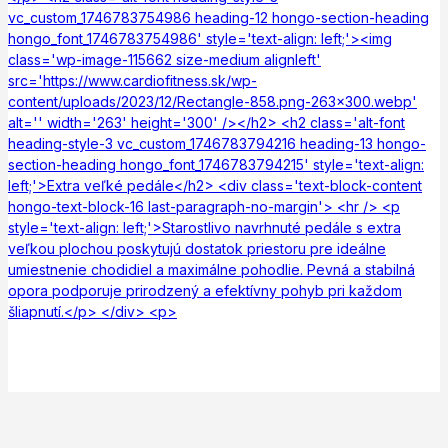
vc_custom_1746783754986 heading-12 hongo-section-heading
hongo_font_1746783754986' style='text-align: left;'><img
class='wp-image-115662 size-medium alignleft'
src='https://www.cardiofitness.sk/wp-
content/uploads/2023/12/Rectangle-858.png-263x300.webp'
alt='' width='263' height='300' /></h2> <h2 class='alt-font
heading-style-3 vc_custom_1746783794216 heading-13 hongo-
section-heading hongo_font_1746783794215' style='text-align:
left;'>Extra veľké pedále</h2> <div class='text-block-content
hongo-text-block-16 last-paragraph-no-margin'> <hr /> <p
style='text-align: left;'>Starostlivo navrhnuté pedále s extra
veľkou plochou poskytujú dostatok priestoru pre ideálne
umiestnenie chodidiel a maximálne pohodlie. Pevná a stabilná
opora podporuje prirodzený a efektívny pohyb pri každom
šliapnutí.</p> </div> <p>