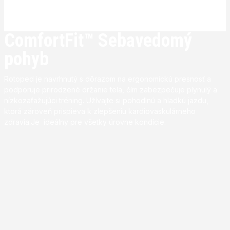
ComfortFit™ Sebavedomý
pohyb
Rotoped je navrhnutý s dôrazom na ergonomickú presnosť a
podporuje prirodzené držanie tela, čím zabezpečuje plynulý a
nízkozaťažujúci tréning. Užívajte si pohodlnú a hladkú jazdu,
ktorá zároveň prispieva k zlepšeniu kardiovaskulárneho
zdravia.Je ideálny pre všetky úrovne kondície.