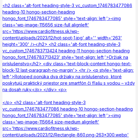
<h2 class='alt-font heading-style-3 vc_custom_1746783477086
heading-10 hongo-section-heading
hongo_font_1746783477085' style='text-align: left;'><img
class='wp-image-115656 size-full alignleft'
src='https://www.cardiofitness.sk/wp-
content/uploads/2023/12/hot-spot-1.jpg' alt='' width='263'
height='300' /></h2> <h2 class='alt-font heading-style-3
vc_custom_1746783713424 heading-11 hongo-section-heading
hongo_font_1746783713423' style='text-align: left;'>Držiak na
príslušenstvo</h2> <div class='text-block-content hongo-text-
block-12 last-paragraph-no-margin'> <hr /> <p style='text-align:
left;'>Rotoped ponúka dva držiaky na príslušenstvo, ktoré
poskytujú praktický priestor pre smartfón či fľašu s vodou – vždy
na dosah ruky.</p> </div> <p>
</p> <h2 class='alt-font heading-style-3
vc_custom_1746783477086 heading-10 hongo-section-heading
hongo_font_1746783477085' style='text-align: left;'><img
class='wp-image-115664 size-medium alignleft'
src='https://www.cardiofitness.sk/wp-
content/uploads/2023/12/Rectangle-860.png-263x300.webp'