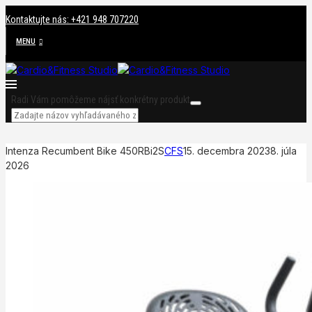
Kontaktujte nás: +421 948 707220
MENU
Radi Vám pomôžeme nájsť konkrétny produkt
Intenza Recumbent Bike 450RBi2S
CFS
15. decembra 2023
8. júla
2026