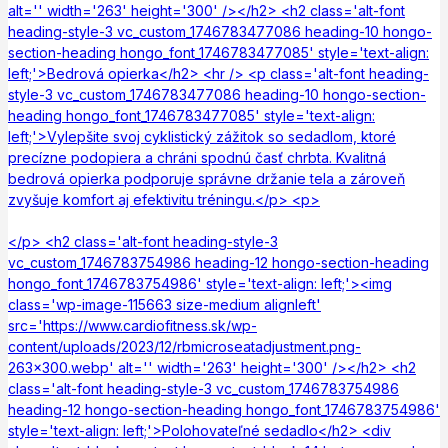
alt='' width='263' height='300' /></h2> <h2 class='alt-font
heading-style-3 vc_custom_1746783477086 heading-10 hongo-
section-heading hongo_font_1746783477085' style='text-align:
left;'>Bedrová opierka</h2> <hr /> <p class='alt-font heading-
style-3 vc_custom_1746783477086 heading-10 hongo-section-
heading hongo_font_1746783477085' style='text-align:
left;'>Vylepšite svoj cyklistický zážitok so sedadlom, ktoré
precízne podopiera a chráni spodnú časť chrbta. Kvalitná
bedrová opierka podporuje správne držanie tela a zároveň
zvyšuje komfort aj efektivitu tréningu.</p> <p>
</p> <h2 class='alt-font heading-style-3
vc_custom_1746783754986 heading-12 hongo-section-heading
hongo_font_1746783754986' style='text-align: left;'><img
class='wp-image-115663 size-medium alignleft'
src='https://www.cardiofitness.sk/wp-
content/uploads/2023/12/rbmicroseatadjustment.png-
263x300.webp' alt='' width='263' height='300' /></h2> <h2
class='alt-font heading-style-3 vc_custom_1746783754986
heading-12 hongo-section-heading hongo_font_1746783754986'
style='text-align: left;'>Polohovateľné sedadlo</h2> <div