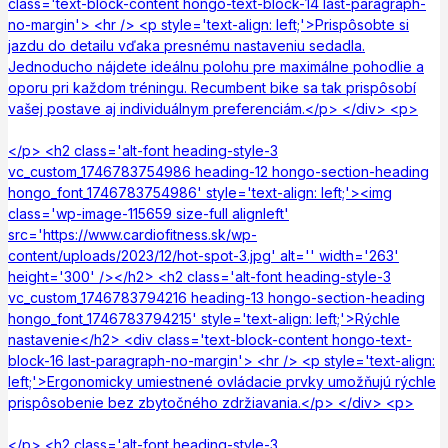
class='text-block-content hongo-text-block-14 last-paragraph-
no-margin'> <hr /> <p style='text-align: left;'>Prispôsobte si
jazdu do detailu vďaka presnému nastaveniu sedadla.
Jednoducho nájdete ideálnu polohu pre maximálne pohodlie a
oporu pri každom tréningu. Recumbent bike sa tak prispôsobí
vašej postave aj individuálnym preferenciám.</p> </div> <p>
</p> <h2 class='alt-font heading-style-3
vc_custom_1746783754986 heading-12 hongo-section-heading
hongo_font_1746783754986' style='text-align: left;'><img
class='wp-image-115659 size-full alignleft'
src='https://www.cardiofitness.sk/wp-
content/uploads/2023/12/hot-spot-3.jpg' alt='' width='263'
height='300' /></h2> <h2 class='alt-font heading-style-3
vc_custom_1746783794216 heading-13 hongo-section-heading
hongo_font_1746783794215' style='text-align: left;'>Rýchle
nastavenie</h2> <div class='text-block-content hongo-text-
block-16 last-paragraph-no-margin'> <hr /> <p style='text-align:
left;'>Ergonomicky umiestnené ovládacie prvky umožňujú rýchle
prispôsobenie bez zbytočného zdržiavania.</p> </div> <p>
</p> <h2 class='alt-font heading-style-3