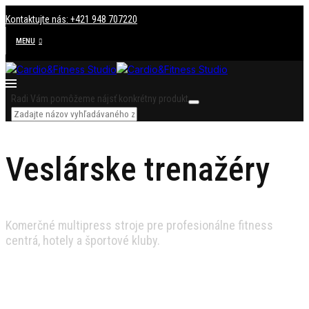
Kontaktujte nás: +421 948 707220
MENU
Radi Vám pomôžeme nájsť konkrétny produkt
Veslárske trenažéry
Komerčné multipress stroje pre profesionálne fitness
centrá, hotely a športové kluby.