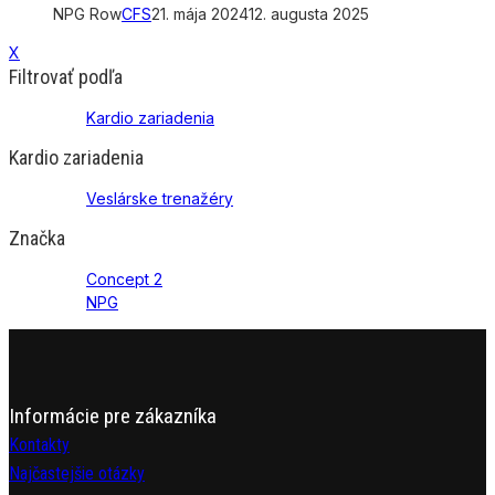
NPG Row
CFS
21. mája 2024
12. augusta 2025
X
Filtrovať podľa
Kardio zariadenia
Kardio zariadenia
Veslárske trenažéry
Značka
Concept 2
NPG
Informácie pre zákazníka
Kontakty
Najčastejšie otázky