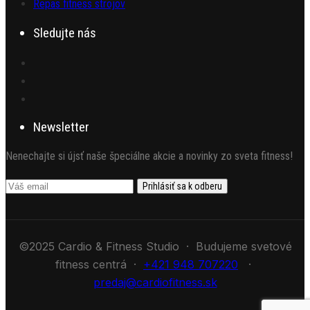
Repas fitness strojov
Sledujte nás
Newsletter
Nenechajte si újsť naše špeciálne akcie a novinky zo sveta fitness!
©2025 Cardio & Fitness Studio · Budujeme svetové
fitness centrá ·
+421 948 707220
·
predaj@cardiofitness.sk