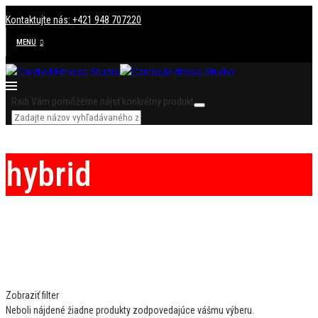
Kontaktujte nás: +421 948 707220
MENU
Radi Vám pomôžeme nájsť konkrétny produkt
hybrid
Zobraziť filter
Neboli nájdené žiadne produkty zodpovedajúce vášmu výberu.