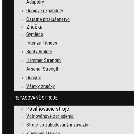
Adaptéry
Gumové expandery
Ostatné príslušenstvo
Značka
Gymleco
Intenza Fitness
Booty Builder
Hammer Strength
Arsenal Strength
Gungnir
Všetky značky
REPASOVANÉ STROJE
Posilňovacie stroje
Voľnováhové zariadenia
Stroje so zabudovaným závažím
Kladkové stanice