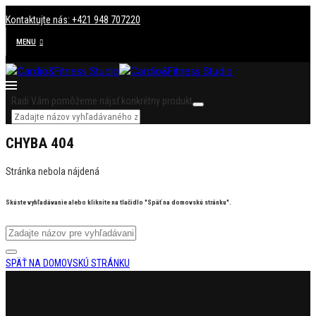
Kontaktujte nás: +421 948 707220
MENU
Radi Vám pomôžeme nájsť konkrétny produkt
CHYBA 404
Stránka nebola nájdená
Skúste vyhľadávanie alebo kliknite na tlačidlo "Späť na domovskú stránku".
SPÄŤ NA DOMOVSKÚ STRÁNKU