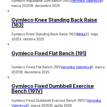
Gymleco Adjustable Gym Bench (190)
Veronika Valentová
5.
marca 2025
18. decembra 2025
Gymleco Knee Standing Back Raise
(163)
Gymleco Knee Standing Back Raise (163)
Mirka
22. mája
2025
3. októbra 2025
Gymleco Fixed Flat Bench (191)
Gymleco Fixed Flat Bench (191)
Veronika Valentová
5. marca
2025
18. decembra 2025
Gymleco Fixed Dumbbell Exercise
Bench (191V)
Gymleco Fixed Dumbbell Exercise Bench (191V)
Veronika
Valentová
5. marca 2025
16. apríla 2026