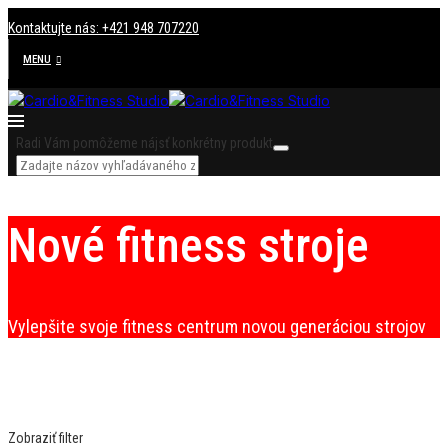
Kontaktujte nás: +421 948 707220
MENU
Radi Vám pomôžeme nájsť konkrétny produkt
Nové fitness stroje
Vylepšite svoje fitness centrum novou generáciou strojov
Zobraziť filter