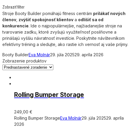
Zobraziť filter
Stroje Booty Builder pomáhajú fitness centrám
prilákať nových
členov
,
zvýšiť spokojnosť klientov
a
odlíšiť sa od
konkurencie
. Ide o najpopulárnejšie, najžiadanejšie stroje na
tvarovanie zadku, ktoré zvyšujú využiteľnosť posilňovne a
prinášajú vyššiu návratnosť investície. Poskytnite návštevníkom
efektívny tréning a sledujte, ako rastie ich vernosť aj vaše príjmy.
Booty Builder
Eva Molnár
29. júla 2025
29. apríla 2026
Zobrazenie produktov
Rolling Bumper Storage
249,00
€
Rolling Bumper Storage
Eva Molnár
29. júla 2025
29. apríla
2026