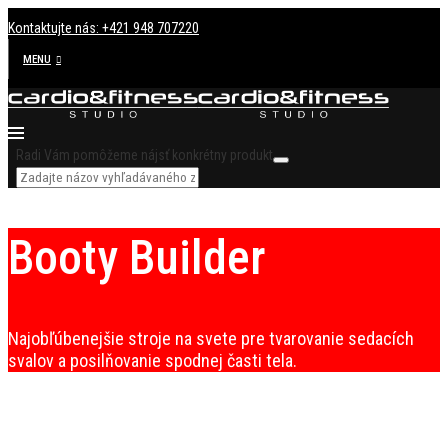
Kontaktujte nás: +421 948 707220
MENU
Radi Vám pomôžeme nájsť konkrétny produkt
Booty Builder
Najobľúbenejšie stroje na svete pre tvarovanie sedacích
svalov a posilňovanie spodnej časti tela.